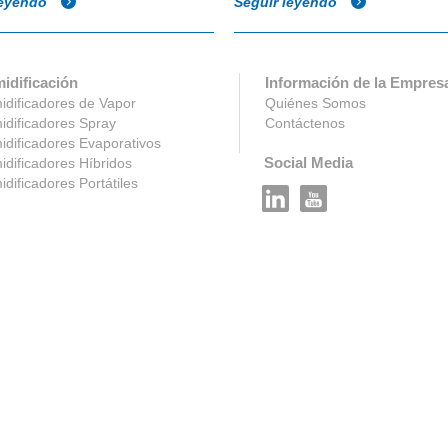
leyendo
Seguir leyendo
idificación
Información de la Empres
dificadores de Vapor
Quiénes Somos
dificadores Spray
Contáctenos
dificadores Evaporativos
Social Media
dificadores Híbridos
dificadores Portátiles