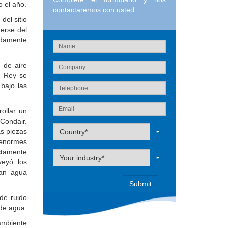
o el año.
contactaremos con usted.
del sitio
gerse del
adamente
 de aire
El Rey se
bajo las
rollar un
 Condair.
Label
as piezas
Country*
 enormes
ectamente
Label
Your industry*
veyó los
gan agua
de ruido
 de agua.
mbiente