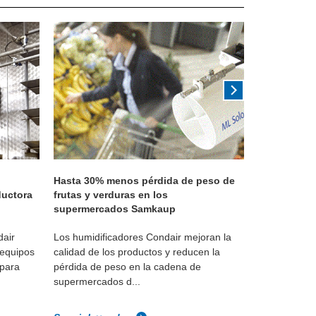
Hasta 30% menos pérdida de peso de
Humidificac
ductora
frutas y verduras en los
en Jaguar 
supermercados Samkaup
dair
Los humidificadores Condair mejoran la
Los humidifi
 equipos
calidad de los productos y reducen la
mantienen l
 para
pérdida de peso en la cadena de
prueba de mo
supermercados d...
Land Rover, .