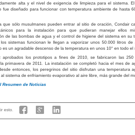
amente alta y el nivel de exigencia de limpieza para el sistema. El
o fue diseñado para funcionar con temperatura ambiente de hasta 6
a que sólo musulmanes pueden entrar al sitio de oración, Condair ca
ánicos para la instalación para que pudieran manejar ellos m
ión de las bombas de agua y el control de higiene del sistema en su t
los sistemas funcionan le llegan a vaporizar unos 50.000 litros de 
o es un agradable descenso de la temperatura en unos 10° en todo el s
 aprobados los prototipos a fines de 2010, se fabricaron las 25
 la primavera de 2011. La instalación se completó hacia el mes de a
esde entonces, los peregrinos del sitio disfrutan una temperatura a
 al sistema de enfriamiento evaporativo al aire libre, más grande del 
al Resumen de Noticias
r esto.