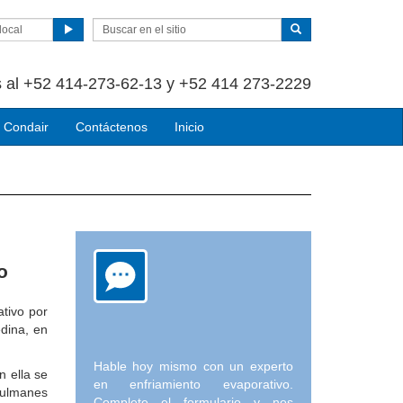
local
 al +52 414-273-62-13 y +52 414 273-2229
 Condair
Contáctenos
Inicio
o
ativo por
edina, en
Hable hoy mismo con un experto
n ella se
en enfriamiento evaporativo.
sulmanes
Complete el formulario y nos