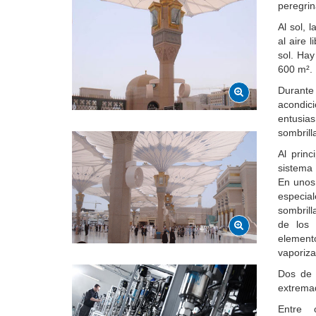
peregrin
Al sol, 
al aire 
sol. Hay
600 m².
Durante
acondici
entusias
sombrill
Al princ
sistema 
En unos 
especia
sombrill
de los 
element
vaporiz
Dos de 
extremad
Entre 