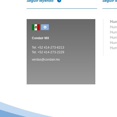
Seguir leyendo
Seguir 
Hum
Humi
Humi
Humi
Condair MX
Humi
Tel. +52 414-273-6213
Humi
Tel. +52 414-273-2229
ventas@condair.mx