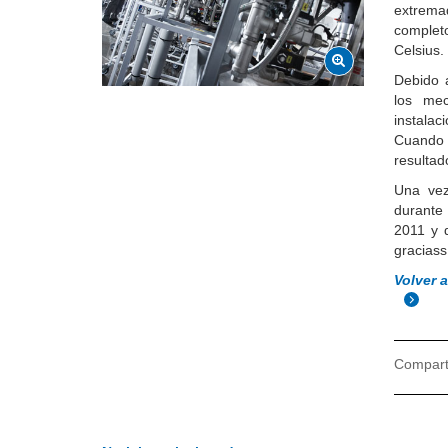
extremad
complet
Celsius.
Debido 
los mec
instalac
Cuando 
resultad
Una vez
durante
2011 y d
graciass
Volver 
Comparti