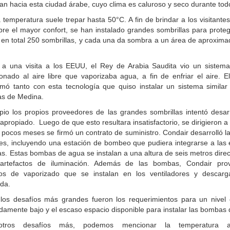
an hacia esta ciudad árabe, cuyo clima es caluroso y seco durante tod
la temperatura suele trepar hasta 50°C. A fin de brindar a los visitantes 
libre el mayor confort, se han instalado grandes sombrillas para prote
 en total 250 sombrillas, y cada una da sombra a un área de aproxim
 a una visita a los EEUU, el Rey de Arabia Saudita vio un sistema
onado al aire libre que vaporizaba agua, a fin de enfriar el aire. 
mó tanto con esta tecnología que quiso instalar un sistema similar 
as de Medina.
ipio los propios proveedores de las grandes sombrillas intentó desar
apropiado. Luego de que esto resultara insatisfactorio, se dirigieron a
pocos meses se firmó un contrato de suministro. Condair desarrolló l
les, incluyendo una estación de bombeo que pudiera integrarse a las
as. Estas bombas de agua se instalan a una altura de seis metros dir
artefactos de iluminación. Además de las bombas, Condair pro
os de vaporizado que se instalan en los ventiladores y descar
ada.
los desafíos más grandes fueron los requerimientos para un nivel 
amente bajo y el escaso espacio disponible para instalar las bombas
otros desafíos más, podemos mencionar la temperatura a