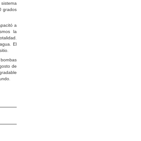
 sistema
0 grados
pacitó a
ismos la
otalidad.
agua. El
itio.
0 bombas
gosto de
gradable
mundo.