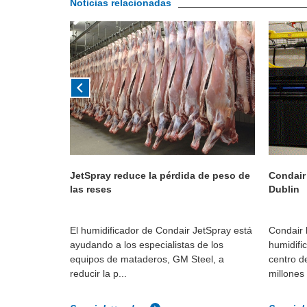
Noticias relacionadas
book
JetSpray reduce la pérdida de peso de
Condair 
las reses
Dublin
ón de
El humidificador de Condair JetSpray está
Condair 
er la
ayudando a los especialistas de los
humidifi
de datos de
equipos de mataderos, GM Steel, a
centro d
reducir la p...
millones 