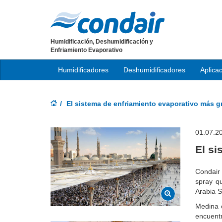
Humidificación, Deshumidificación y
Enfriamiento Evaporativo
Humidificadores
Deshumidificadores
Aplica
El sistema de enfriamiento evaporativo más 
01.07.2
El s
Condair 
spray qu
Arabia S
Medina e
encuent