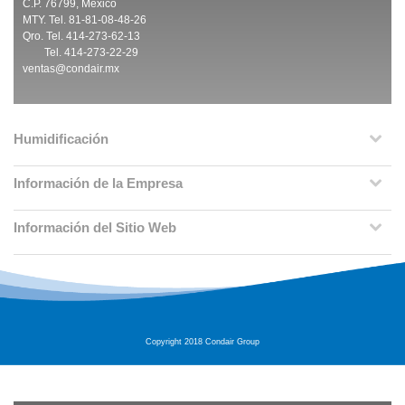
C.P. 76799, México
MTY. Tel. 81-81-08-48-26
Qro. Tel. 414-273-62-13
Tel. 414-273-22-29
ventas@condair.mx
Humidificación
Información de la Empresa
Información del Sitio Web
Copyright 2018 Condair Group