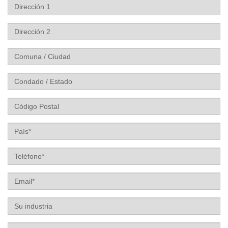
Dirección
1
Dirección
2
Comuna
/
Ciudad
Condado
/
Estado
Código
Postal
País
Teléfono
Email
Su
industria