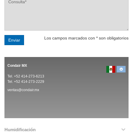
Los campos marcados con * son obligatorios
Enviar
Condair MX
Tel. +52 414-273-6213
Tel. +52 414-273-2229
ventas@condair.mx
Humidificación