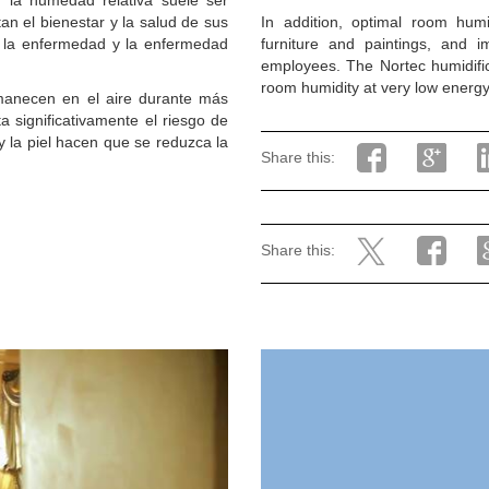
, la humedad relativa suele ser
n el bienestar y la salud de sus
In addition, optimal room hum
 a la enfermedad y la enfermedad
furniture and paintings, and 
employees. The Nortec humidifica
room humidity at very low energy
manecen en el aire durante más
significativamente el riesgo de
y la piel hacen que se reduzca la
Share this:
Share this: