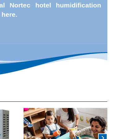
al Nortec hotel humidification
 here.