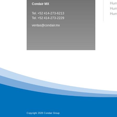
Humi
Condair MX
Humi
Tel. +52 414-273-6213
Humi
Tel. +52 414-273-2229
ventas@condair.mx
Copyright 2026 Condair Group