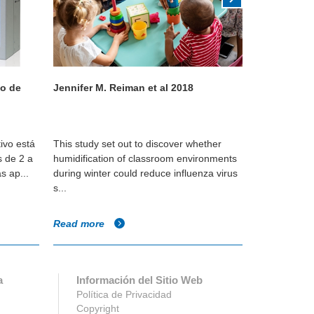
vo de
Jennifer M. Reiman et al 2018
Por qué la 
importante
ivo está
This study set out to discover whether
De la superf
s de 2 a
humidification of classroom environments
constanteme
s ap...
during winter could reduce influenza virus
agua. Esto 
s...
humedad del 
Read more
Read more
a
Información del Sitio Web
Política de Privacidad
Copyright