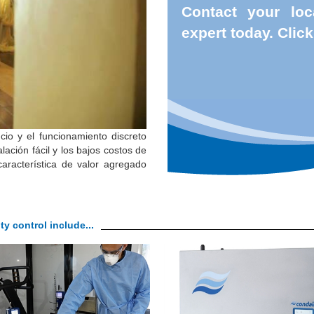
Contact your loc
expert today. Click
cio y el funcionamiento discreto
alación fácil y los bajos costos de
característica de valor agregado
ty control include...