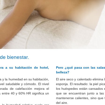
de bienestar.
ra a su habitación de hotel,
Pero ¿qué pasa con las salas 
belleza?
a y la humedad en su habitación,
El aire seco y calentado elimina
nivel saludable y cómodo.
El nivel
esponja.
El resultado: la piel pi
rada de calefacción mejora el
los huéspedes están cansados ​​
 entre 40 y 60% HR significa un
que se encuentran junto a las 
mantenerse calientes, sino qu
del aire.