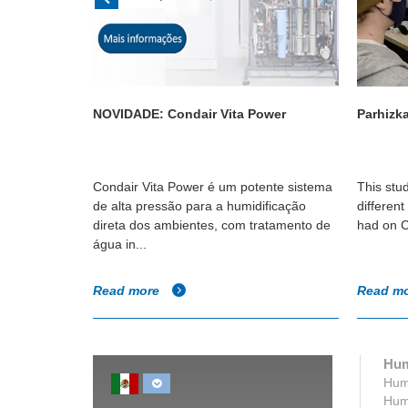
versidad de
NOVIDADE: Condair Vita Power
Parhizka
dad del aire
n revelado
Condair Vita Power é um potente sistema
This stu
emasiado
de alta pressão para a humidificação
different
ente las
direta dos ambientes, com tratamento de
had on C
água in...
Read more
Read m
Hum
Humi
Humi