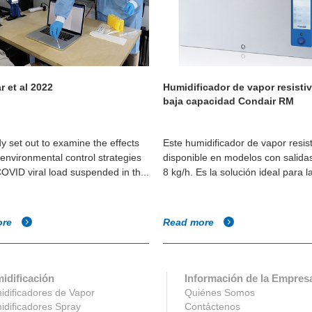
r et al 2022
Humidificador de vapor resisti
baja capacidad Condair RM
dy set out to examine the effects
Este humidificador de vapor resist
 environmental control strategies
disponible en modelos con salida
OVID viral load suspended in th...
8 kg/h. Es la solución ideal para la
ore
Read more
idificación
Información de la Empres
dificadores de Vapor
Quiénes Somos
dificadores Spray
Contáctenos