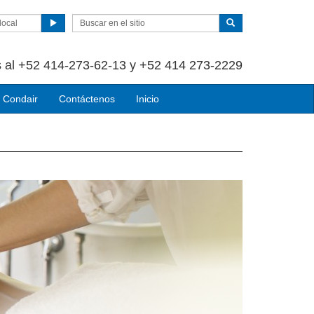
local
 al +52 414-273-62-13 y +52 414 273-2229
 Condair
Contáctenos
Inicio